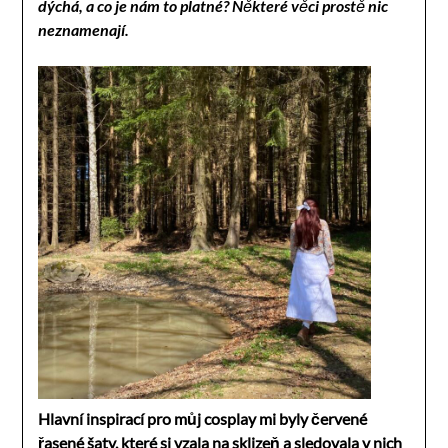
dýchá, a co je nám to platné? Některé věci prostě nic
neznamenají.
Hlavní inspirací pro můj cosplay mi byly červené
řasené šaty, které si vzala na sklizeň a sledovala v nich