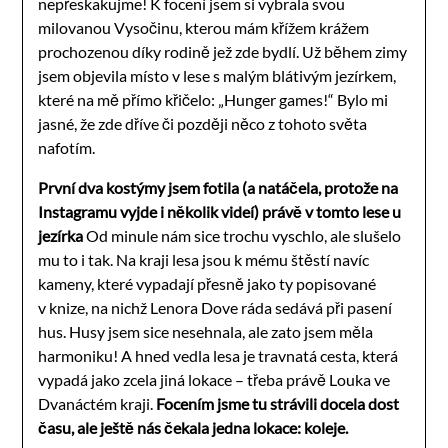
nepřeskakujme! K focení jsem si vybrala svou
milovanou Vysočinu, kterou mám křížem krážem
prochozenou díky rodině jež zde bydlí. Už během zimy
jsem objevila místo v lese s malým blátivým jezírkem,
které na mě přímo křičelo: „Hunger games!“ Bylo mi
jasné, že zde dříve či později něco z tohoto světa
nafotím.
První dva kostýmy jsem fotila (a natáčela, protože na
Instagramu vyjde i několik videí) právě v tomto lese u
jezírka
Od minule nám sice trochu vyschlo, ale slušelo
mu to i tak. Na kraji lesa jsou k mému štěstí navíc
kameny, které vypadají přesně jako ty popisované
v knize, na nichž Lenora Dove ráda sedává při pasení
hus. Husy jsem sice nesehnala, ale zato jsem měla
harmoniku! A hned vedla lesa je travnatá cesta, která
vypadá jako zcela jiná lokace – třeba právě Louka ve
Dvanáctém kraji.
Focením jsme tu strávili docela dost
času, ale ještě nás čekala jedna lokace: koleje.