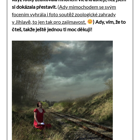
si dokázala přestavit.
(
Ady mimochodem se svým
focením vyhrála i foto soutěž zoologické zahrady
v Jihlavě, to jen tak pro zajímavost.
) Ady, vím, že to
čteš, takže ještě jednou ti moc děkuji!