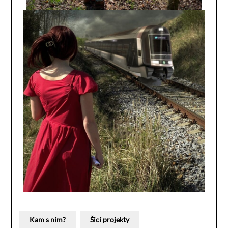
Kam s ním?
Šicí projekty