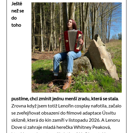
Ještě
než se
do
toho
pustíme, chci zmínit jednu menší zradu, která se stala
.
Zrovna když jsem totiž Lenořin cosplay nafotila, začalo
se zveřejňovat obsazení do filmové adaptace Úsvitu
sklizně, která do kin zamíří v listopadu 2026. A Lenoru
Dove si zahraje mladá herečka Whitney Peaková,