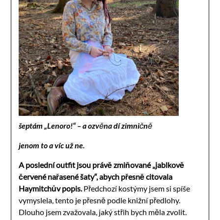
šeptám „Lenoro!“ – a ozvěna dí zimničně
jenom to a víc už ne.
A poslední outfit jsou právě zmiňované „jablkově
červené nařasené šaty“, abych přesně citovala
Haymitchův popis.
Předchozí kostýmy jsem si spíše
vymyslela, tento je přesně podle knižní předlohy.
Dlouho jsem zvažovala, jaký střih bych měla zvolit.