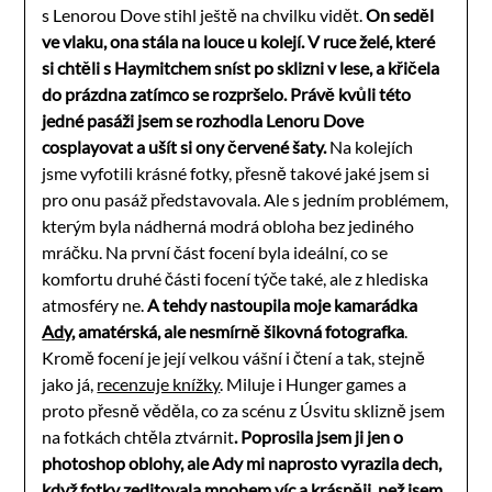
s Lenorou Dove stihl ještě na chvilku vidět.
On seděl
ve vlaku, ona stála na louce u kolejí. V ruce želé, které
si chtěli s Haymitchem sníst po sklizni v lese, a křičela
do prázdna zatímco se rozpršelo. Právě kvůli této
jedné pasáži jsem se rozhodla Lenoru Dove
cosplayovat a ušít si ony červené šaty.
Na kolejích
jsme vyfotili krásné fotky, přesně takové jaké jsem si
pro onu pasáž představovala. Ale s jedním problémem,
kterým byla nádherná modrá obloha bez jediného
mráčku. Na první část focení byla ideální, co se
komfortu druhé části focení týče také, ale z hlediska
atmosféry ne.
A tehdy nastoupila moje kamarádka
Ady
, amatérská, ale nesmírně šikovná fotografka
.
Kromě focení je její velkou vášní i čtení a tak, stejně
jako já,
recenzuje knížky
. Miluje i Hunger games a
proto přesně věděla, co za scénu z Úsvitu sklizně jsem
na fotkách chtěla ztvárnit
. Poprosila jsem ji jen o
photoshop oblohy, ale Ady mi naprosto vyrazila dech,
když fotky zeditovala mnohem víc a krásněji, než jsem