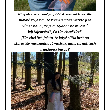
Maysilee se zasměje. „Z části možná taky. Ale
hlavně to je tím, že znám její tajemství a jí se
vůbec nelíbí, že je mi vydaná na milost.“
Její tajemství? „Co tím chceš říct?“
„Tím chci říct, jak to, že když přišla hrát na
starostův narozeninový večírek, měla na nehtech
oranžovou barvu?“