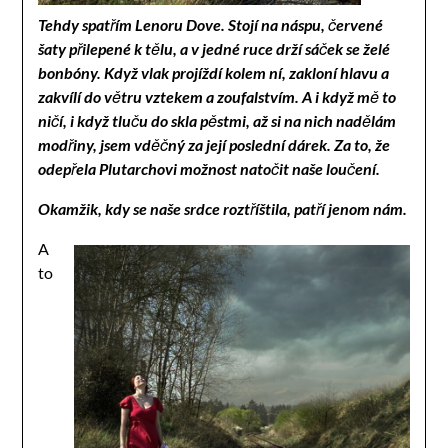
Tehdy spatřím Lenoru Dove. Stojí na náspu, červené
šaty přilepené k tělu, a v jedné ruce drží sáček se želé
bonbóny. Když vlak projíždí kolem ní, zakloní hlavu a
zakvílí do větru vztekem a zoufalstvím. A i když mě to
ničí, i když tluču do skla pěstmi, až si na nich nadělám
modřiny, jsem vděčný za její poslední dárek. Za to, že
odepřela Plutarchovi možnost natočit naše loučení.
Okamžik, kdy se naše srdce roztříštila, patří jenom nám.
A
to