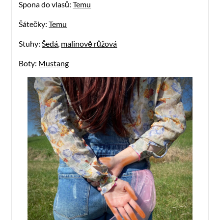
Spona do vlasů:
Temu
Šátečky:
Temu
Stuhy:
Šedá
,
malinově růžová
Boty:
Mustang