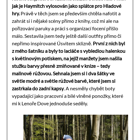
jak je Haymitch vylosován jako splátce pro Hladové
hry.
Právě v těch jsem se především chtěla nafotit a
zahrát si i nějaké scény přímo z knihy, což mi ale na
pořizování paruky a práci s organizací focení přišlo
málo. Sestavila jsem tedy ještě další outfity přímo či
nepřímo inspirované Úsvitem sklizně.
První z nich byl
z mého šatníku a byly to lacláče s vybledlou halenkou
s květinovým potiskem, na jejíž manžety jsem našila
stužku barvy přesně zmiňované v knize – tedy
malinově růžovou. Sehnala jsem si i dva šátky ve
světle modré a světle růžové barvě, které jsem si
zastrkala do zadní kapsy
. A nesměly chybět boty
vypadající jako pracovní a bílé vlněné ponožky, které
mi k Lenoře Dove jednoduše seděly.