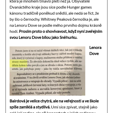
která je mnohem tmavší pleti než já. Obyvatelé
Dvanáctého kraje jsou sice podle Hunger games
kánonu tradičně poněkud snědší, ale nedá se říct, že
by šlo o černochy. Whitney Peaková černoška je, ale
na Lenoru Dove se podle mého prvního dojmu krásně
hodí.
Prosím proto o shovívavost, když nyní zveřejním
svou Lenoru Dove bílou jako Sněhurku.
Lenora
Dove
Bairdová je velice chytrá, ale na veřejnosti a ve škole
spíše zamlklá a stydlivá.
Umí sice zpívat, stejně jako
celá její rodina, ale při koncertech s jejich rodinnou