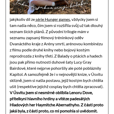
jakýkoliv díl ze
série Hunger games
, vždycky jsem si
tam našla něco, čím jsem si rozšířila svůj už tak dlouhý
seznam šicích plánů. Z původní trilogie mám v
seznamu zapsaný filmový tréninkový oděv
Dvanáctého kraje z Arény smrti, arénovou kombinézu
z filmu podle druhé knihy nebo bojový kostým
reprodrozda z knihy třetí. Z Balady o ptácích a hadech
jsou pak přímo nutností duhové šaty Lucy Gray
Bairdové, které nejprve pohoršily ale poté pobláznily
Kapitol. A samozřejmě že i v nejnovější knize, v Úsvitu
sklizně, jsem si našla postavu, jejíž kostým bych chtěla
ušít (respektive jejíchž cosplay bych chtěla zpracovat).
V Úsvitu jsem si nesmírně oblíbila Lenoru Dove,
přítelkyni hlavního hrdiny a vítěze padesátých
Hladových her Haymitche Abernathyho. Z části proto
jaká byla, z části proto, co mi pomohla si uvědomit.