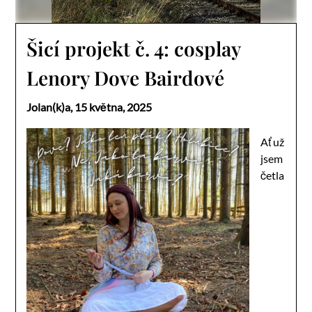
Šicí projekt č. 4: cosplay
Lenory Dove Bairdové
Jolan(k)a,
15 května, 2025
Ať už
jsem
četla