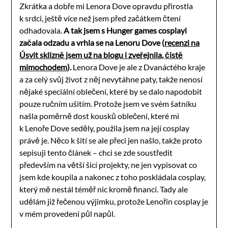
Zkrátka a dobře mi Lenora Dove opravdu přirostla
k srdci, ještě více než jsem před začátkem čtení
odhadovala.
A tak jsem s Hunger games cosplayi
začala odzadu a vrhla se na Lenoru Dove (
recenzi na
Úsvit sklizně jsem už na blogu i zveřejnila, čistě
mimochodem
).
Lenora Dove je ale z Dvanáctého kraje
a za celý svůj život z něj nevytáhne paty, takže nenosí
nějaké speciální oblečení, které by se dalo napodobit
pouze ručním ušitím. Protože jsem ve svém šatníku
našla poměrně dost kousků oblečení, které mi
k Lenoře Dove seděly, použila jsem na její cosplay
právě je. Něco k šití se ale přeci jen našlo, takže proto
sepisuji tento článek – chci se zde soustředit
především na větší šicí projekty, ne jen vypisovat co
jsem kde koupila a nakonec z toho poskládala cosplay,
který mě nestál téměř nic kromě financí. Tady ale
udělám již řečenou výjimku, protože Lenořin cosplay je
v mém provedení půl napůl.