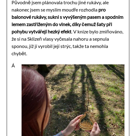
Původně jsem plánovala trochu jiné rukávy, ale
nakonec jsem se myslím moudře rozhodla
pro
balonové rukávy, sukni s vyvýšeným pasem a spodním
lemem zastřiženým do vlnek, díky čemuž šaty při
pohybu vytvářejí hezký efekt
. V knize bylo zmiňováno,
že si na Sklizeň vlasy vyčesala nahoru a sepnula
sponou, jíž jí vyrobil její strýc, takže ta nemohla
chybět.
Á