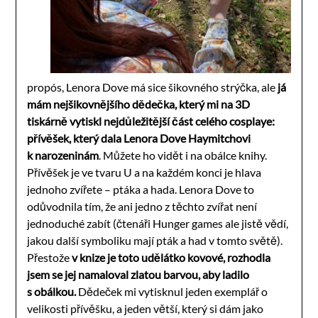
propós, Lenora Dove má sice šikovného strýčka, ale
já
mám nejšikovnějšího dědečka, který mi na 3D
tiskárně vytiskl nejdůležitější část celého cosplaye:
přívěšek, který dala Lenora Dove Haymitchovi
k narozeninám
. Můžete ho vidět i na obálce knihy.
Přívěšek je ve tvaru U a na každém konci je hlava
jednoho zvířete – ptáka a hada. Lenora Dove to
odůvodnila tím, že ani jedno z těchto zvířat není
jednoduché zabít (čtenáři Hunger games ale jistě vědí,
jakou další symboliku mají pták a had v tomto světě).
Přestože
v knize je toto udělátko kovové, rozhodla
jsem se jej namaloval zlatou barvou, aby ladilo
s obálkou.
Dědeček mi vytisknul jeden exemplář o
velikosti přívěšku, a jeden větší, který si dám jako