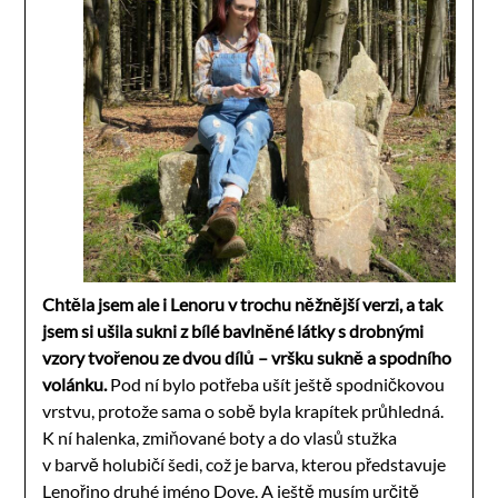
Chtěla jsem ale i Lenoru v trochu něžnější verzi, a tak
jsem si ušila sukni z bílé bavlněné látky s drobnými
vzory tvořenou ze dvou dílů – vršku sukně a spodního
volánku.
Pod ní bylo potřeba ušít ještě spodničkovou
vrstvu, protože sama o sobě byla krapítek průhledná.
K ní halenka, zmiňované boty a do vlasů stužka
v barvě holubičí šedi, což je barva, kterou představuje
Lenořino druhé jméno Dove. A ještě musím určitě