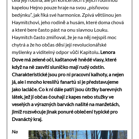
kapelou Hejno pouze hraje na svou „písňovou
bedýnku“, jak říká své harmonice. Zpívá většinou jen
Haymitchovi, jeho rodině a husám, které doma chová
a které bere často pást na onu slavnou Louku.
Haymitch často zmiňoval, že je na něj nejspíš moc
chytrá a že ho občas děsí její revolucionářské
myšlenky a viditelný odpor vůči Kapitolu
. Lenora
Dove má zelené oči, kaštanově hnědé vlasy, které
když na ně zasvítí sluníčko mají rudý odstín.
Charakteristické jsou pro ni pracovní kalhoty, a nejen
já, ale i mnoho kreslířů fanartů si je představujeme
jako lacláče. Co k ní dále patří jsou útržky barevných
látek, jež jí občas čouhají z kapes nebo stužky ve
veselých a výrazných barvách našité na manžetách,
jimiž rozsvěcuje jinak ponuré oblečení typické pro
Dvanáctý kraj.
Na