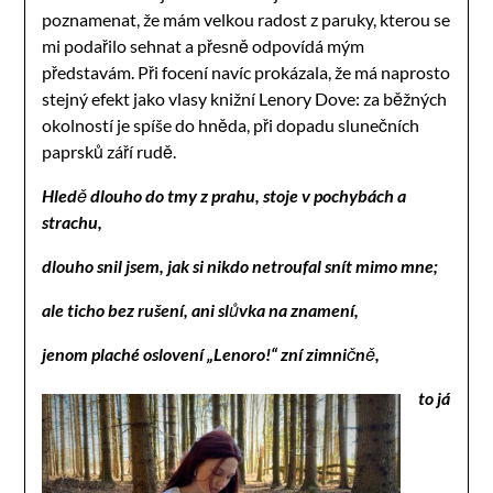
poznamenat, že mám velkou radost z paruky, kterou se
mi podařilo sehnat a přesně odpovídá mým
představám. Při focení navíc prokázala, že má naprosto
stejný efekt jako vlasy knižní Lenory Dove: za běžných
okolností je spíše do hněda, při dopadu slunečních
paprsků září rudě.
Hledě dlouho do tmy z prahu, stoje v pochybách a
strachu,
dlouho snil jsem, jak si nikdo netroufal snít mimo mne;
ale ticho bez rušení, ani slůvka na znamení,
jenom plaché oslovení „Lenoro!“ zní zimničně,
to já