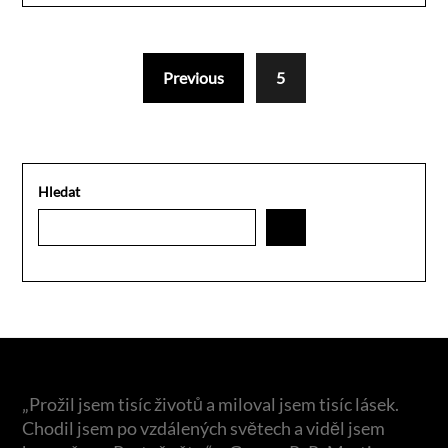
Previous
5
Hledat
„Prožil jsem tisíc životů a miloval jsem tisíc lásek.
Chodil jsem po vzdálených světech a viděl jsem