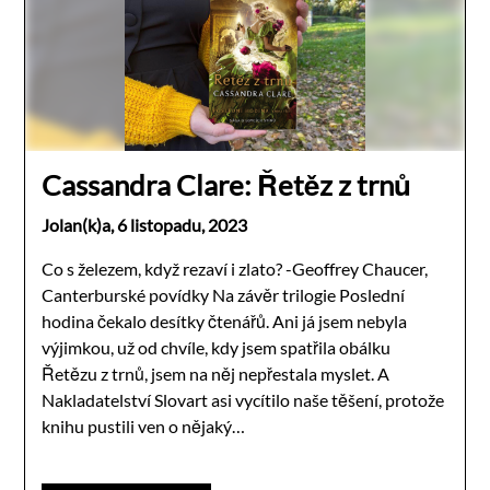
Cassandra Clare: Řetěz z trnů
Jolan(k)a,
6 listopadu, 2023
Co s železem, když rezaví i zlato? -Geoffrey Chaucer,
Canterburské povídky Na závěr trilogie Poslední
hodina čekalo desítky čtenářů. Ani já jsem nebyla
výjimkou, už od chvíle, kdy jsem spatřila obálku
Řetězu z trnů, jsem na něj nepřestala myslet. A
Nakladatelství Slovart asi vycítilo naše těšení, protože
knihu pustili ven o nějaký…