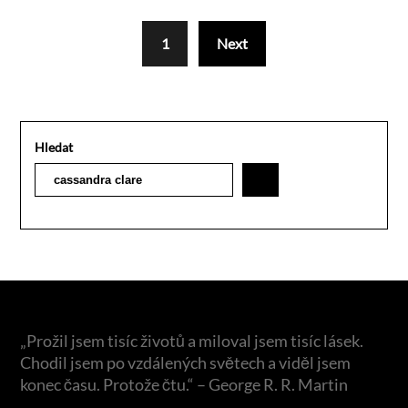
1
Next
Hledat
„Prožil jsem tisíc životů a miloval jsem tisíc lásek.
Chodil jsem po vzdálených světech a viděl jsem
konec času. Protože čtu.“ – George R. R. Martin