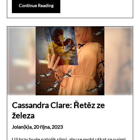
Continue Reading
Cassandra Clare: Řetěz ze
železa
Jolan(k)a,
20 října, 2023
Už brzy bude natolik silný, aby se mohl utkat se svými