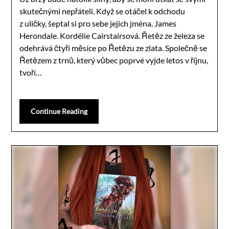
skutečnými nepřáteli. Když se otáčel k odchodu
z uličky, šeptal si pro sebe jejich jména. James
Herondale. Kordélie Cairstairsová. Řetěz ze železa se
odehrává čtyři měsíce po Řetězu ze zlata. Společně se
Řetězem z trnů, který vůbec poprvé vyjde letos v říjnu,
tvoří…
Continue Reading