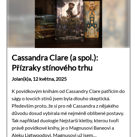
Cassandra Clare (a spol.):
Přízraky stínového trhu
Jolan(k)a,
12 května, 2025
K povídkovým knihám od Cassandry Clare patřícím do
ságy o lovcích stínů jsem byla dlouho skeptická.
Především proto, že si pro ně Cassandra z nějakého
důvodu dosud vybírala mé nejméně oblíbené postavy.
Tak například duologie Nejstarší kletby, kterou tvoří
právě povídkové knihy, je o Magnusovi Baneovi a
Aleku Ligtwoodovi. Magnusovi už jsem…