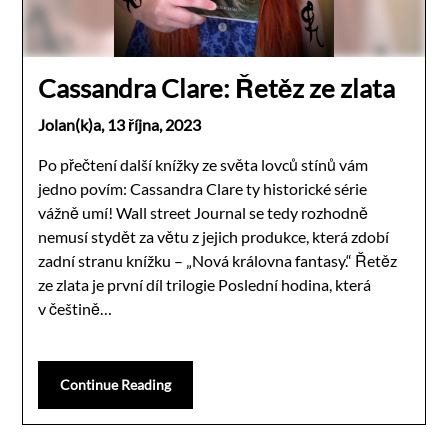
Cassandra Clare: Řetěz ze zlata
Jolan(k)a,
13 října, 2023
Po přečtení další knížky ze světa lovců stínů vám
jedno povím: Cassandra Clare ty historické série
vážně umí! Wall street Journal se tedy rozhodně
nemusí stydět za větu z jejich produkce, která zdobí
zadní stranu knížku – „Nová královna fantasy.“ Řetěz
ze zlata je první díl trilogie Poslední hodina, která
v češtině…
Continue Reading