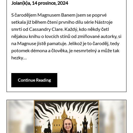
Jolan(k)a,
14 prosince, 2024
S čarodějem Magnusem Banem jsem se poprvé
setkala již během čtení prvního dílu série Nástroje
smrti od Cassandry Clare. Každý, kdo někdy četl
nějakou knihu o lovcích stínů od zmiňované autorky, si
na Magnuse jistě pamatuje. Jelikož je to čaroděj, tedy
potomek démona a člověka, je nesmrtelný a může tak
hezky…
Continue Reading