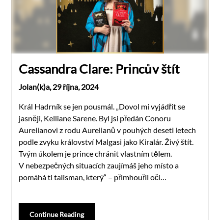
Cassandra Clare: Princův štít
Jolan(k)a,
29 října, 2024
Král Hadrník se jen pousmál. „Dovol mi vyjádřit se
jasněji, Kelliane Sarene. Byl jsi předán Conoru
Aurelianovi z rodu Aurelianů v pouhých deseti letech
podle zvyku království Malgasi jako Kiralár. Živý štít.
Tvým úkolem je prince chránit vlastním tělem.
V nebezpečných situacích zaujímáš jeho místo a
pomáhá ti talisman, který“ – přimhouřil oči…
Continue Reading